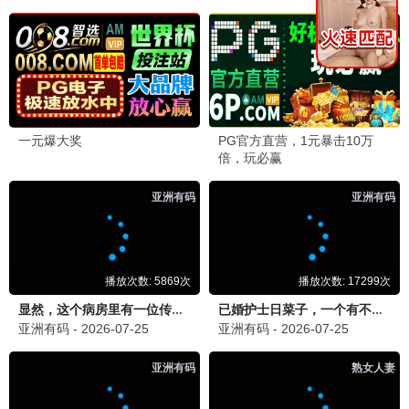
贾玲热血励志电影 · 2024
9.7
免费观看
五姑娘推荐·极速高清
📺 热播电视剧