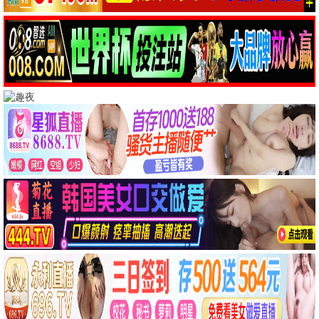
9.8
免费观看
五姑娘推荐·极速高清
雾山五行·犀川
国风神作 · 2023
9.9
免费观看