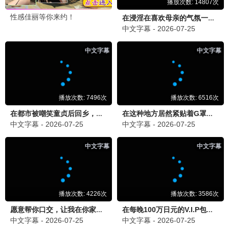
乘风破浪2024
姐姐舞台炸裂 · 2024
9.7
免费观看
五姑娘推荐·极速高清