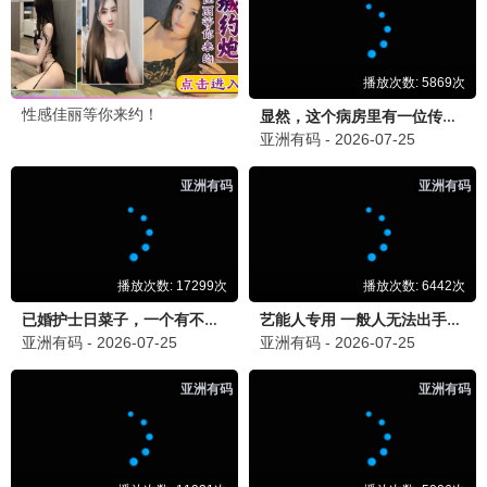
奔跑吧·生态
搞笑户外综艺 · 2023
9.5
免费观看
五姑娘推荐·极速高清