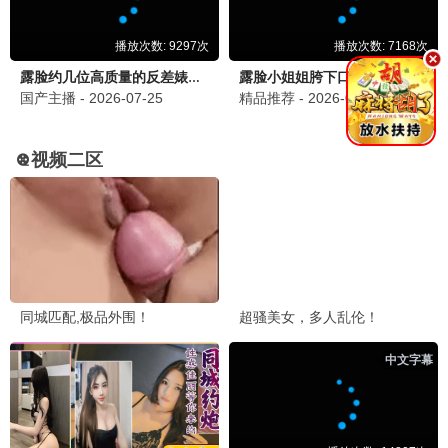
狗剩快跑
抗战喜剧黑马 · 2024
9.3
免费观看
五姑娘推荐·极速高清
🎤 爆款综艺