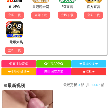
周处除三害
阮经天犯罪动作 · 2024
9.7
免费观看
五姑娘推荐·极速高清