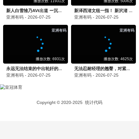
歌手2024
直播竞演封神 · 2024
9.8
免费观看
五姑娘推荐·极速高清
💥 动作爽片