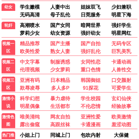
五姑娘推荐·极速高清
间谍过家家2
搞笑温馨日常 · 2023
9.7
免费观看